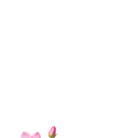
КАТАЛОГ
Цветы в коробке
Свадьба
Розы
Монобукеты
Пиономания
Сборные букеты
ПРАЗДНИКИ
1 сентября
Последний звонок
День Учителя