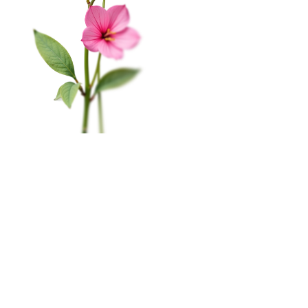
На этом веб-сайте происходит сбор и обработка
КАТАЛОГ
обезличенных данных о посетителях (в т.ч. файлов
«cookie»). Оставаясь на этом сайте, вы указываете
Цветы в коробке
свое согласие.
Политика конфиденциальности
Свадьба
Окей
Розы
Главная
Меню
Кабинет
Избранное
Корзина
0
Монобукеты
Пиономания
×
Корзина
Наши салоны
Сборные букеты
Мурманск, пр-т. Ленина, 79
ПРАЗДНИКИ
8 (815) 260-02-55
1 сентября
пн-сб с 10:00 до 20:00
вс c 10:00 до 19:00
Последний звонок
День Учителя