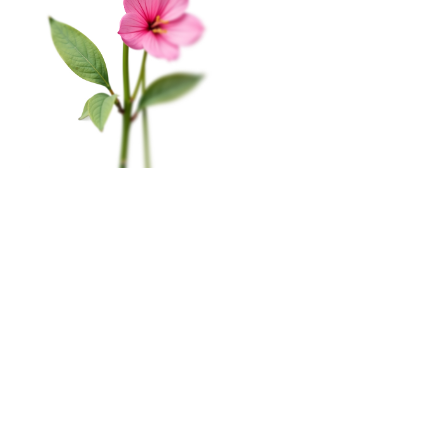
На этом веб-сайте происходит сбор и обработка
КАТАЛОГ
обезличенных данных о посетителях (в т.ч. файлов
«cookie»). Оставаясь на этом сайте, вы указываете
Цветы в коробке
свое согласие.
Политика конфиденциальности
Свадьба
Окей
Розы
Главная
Меню
Кабинет
Избранное
Корзина
0
Монобукеты
Пиономания
×
Корзина
Наши салоны
Сборные букеты
Мурманск, пр-т. Ленина, 79
ПРАЗДНИКИ
8 (815) 260-02-55
1 сентября
пн-сб с 10:00 до 20:00
вс c 10:00 до 19:00
Последний звонок
День Учителя