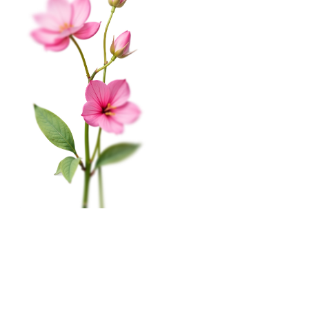
Корпоративным клиентам
Обработка данных
Публичная оферта
Соглашение на получение рекламы
На этом веб-сайте происходит сбор и обработка
КАТАЛОГ
обезличенных данных о посетителях (в т.ч. файлов
«cookie»). Оставаясь на этом сайте, вы указываете
Цветы в коробке
свое согласие.
Политика конфиденциальности
Свадьба
Окей
Розы
Главная
Меню
Кабинет
Избранное
Корзина
0
Монобукеты
Пиономания
×
Корзина
Наши салоны
Сборные букеты
Мурманск, пр-т. Ленина, 79
ПРАЗДНИКИ