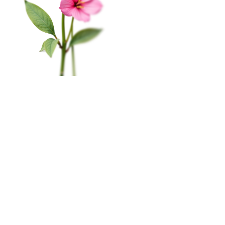
На этом веб-сайте происходит сбор и обработка
КАТАЛОГ
обезличенных данных о посетителях (в т.ч. файлов
«cookie»). Оставаясь на этом сайте, вы указываете
Цветы в коробке
свое согласие.
Политика конфиденциальности
Свадьба
Окей
Розы
Главная
Меню
Кабинет
Избранное
Корзина
0
Монобукеты
Пиономания
×
Корзина
Наши салоны
Сборные букеты
Мурманск, пр-т. Ленина, 79
ПРАЗДНИКИ
8 (815) 260-02-55
1 сентября
пн-сб с 10:00 до 20:00
вс c 10:00 до 19:00
Последний звонок
День Учителя