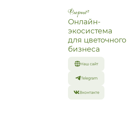
Похожие товары
Онлайн-
экосистема
для цветочного
бизнеса
Наш сайт
Telegram
Вконтакте
Монобукет «Алтай»
Монобукет из 9
М
пудровых хризантем
2 750
₽