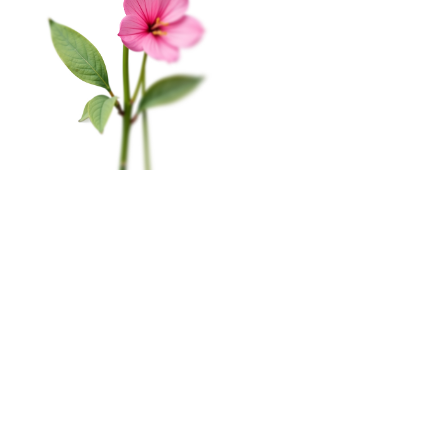
На этом веб-сайте происходит сбор и обработка
КАТАЛОГ
обезличенных данных о посетителях (в т.ч. файлов
«cookie»). Оставаясь на этом сайте, вы указываете
Цветы в коробке
свое согласие.
Политика конфиденциальности
Свадьба
Окей
Розы
Главная
Меню
Кабинет
Избранное
Корзина
0
Монобукеты
Пиономания
×
Корзина
Наши салоны
Сборные букеты
Мурманск, пр-т. Ленина, 79
ПРАЗДНИКИ
8 (815) 260-02-55
1 сентября
пн-сб с 10:00 до 20:00
вс c 10:00 до 19:00
Последний звонок
День Учителя