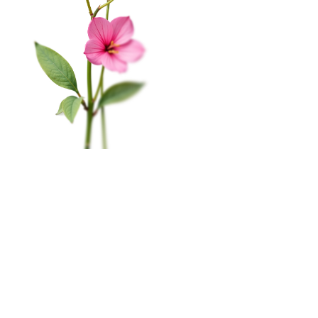
Соглашение на получение рекламы
На этом веб-сайте происходит сбор и обработка
КАТАЛОГ
обезличенных данных о посетителях (в т.ч. файлов
«cookie»). Оставаясь на этом сайте, вы указываете
Цветы в коробке
свое согласие.
Политика конфиденциальности
Свадьба
Окей
Розы
Главная
Меню
Кабинет
Избранное
Корзина
0
Монобукеты
Пиономания
×
Корзина
Наши салоны
Сборные букеты
Мурманск, пр-т. Ленина, 79
ПРАЗДНИКИ
8 (815) 260-02-55
1 сентября
пн-сб с 10:00 до 20:00
вс c 10:00 до 19:00
Последний звонок
День Учителя