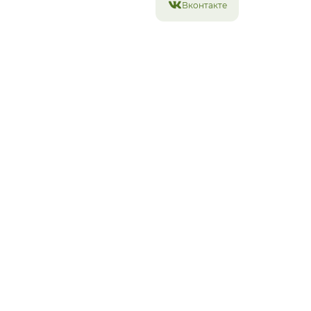
Вконтакте
Похожие товары
Новинка!
Авторский бокс №32
Сборный бокс в
черничной гамме
15 000
₽
8 000
₽