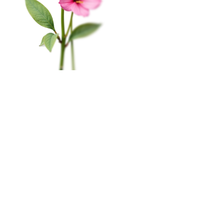
КАТАЛОГ
обезличенных данных о посетителях (в т.ч. файлов
«cookie»). Оставаясь на этом сайте, вы указываете
Цветы в коробке
свое согласие.
Политика конфиденциальности
Свадьба
Окей
Розы
Главная
Меню
Кабинет
Избранное
Корзина
0
Монобукеты
Пиономания
×
Корзина
Наши салоны
Сборные букеты
Мурманск, пр-т. Ленина, 79
ПРАЗДНИКИ
8 (815) 260-02-55
1 сентября
пн-сб с 10:00 до 20:00
вс c 10:00 до 19:00
Последний звонок
День Учителя