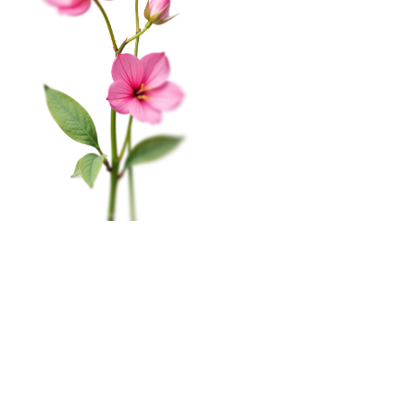
Публичная оферта
Соглашение на получение рекламы
На этом веб-сайте происходит сбор и обработка
КАТАЛОГ
обезличенных данных о посетителях (в т.ч. файлов
«cookie»). Оставаясь на этом сайте, вы указываете
Цветы в коробке
свое согласие.
Политика конфиденциальности
Свадьба
Окей
Розы
Главная
Меню
Кабинет
Избранное
Корзина
0
Монобукеты
Пиономания
×
Корзина
Наши салоны
Сборные букеты
Мурманск, пр-т. Ленина, 79
ПРАЗДНИКИ
8 (815) 260-02-55
1 сентября
пн-сб с 10:00 до 20:00
вс c 10:00 до 19:00
Последний звонок