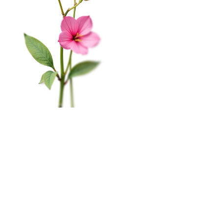
Соглашение на получение рекламы
На этом веб-сайте происходит сбор и обработка
КАТАЛОГ
обезличенных данных о посетителях (в т.ч. файлов
«cookie»). Оставаясь на этом сайте, вы указываете
Цветы в коробке
свое согласие.
Политика конфиденциальности
Свадьба
Окей
Розы
Главная
Меню
Кабинет
Избранное
Корзина
0
Монобукеты
Пиономания
Корзина
Сборные букеты
ПРАЗДНИКИ
1 сентября
Последний звонок