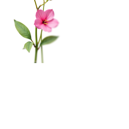
Соглашение на получение рекламы
На этом веб-сайте происходит сбор и обработка
КАТАЛОГ
обезличенных данных о посетителях (в т.ч. файлов
«cookie»). Оставаясь на этом сайте, вы указываете
Цветы в коробке
свое согласие.
Политика конфиденциальности
Свадьба
Окей
Розы
Главная
Меню
Кабинет
Избранное
Корзина
0
Монобукеты
Пиономания
×
Корзина
Наши салоны
Сборные букеты
Мурманск, пр-т. Ленина, 79
ПРАЗДНИКИ
8 (815) 260-02-55
1 сентября
пн-сб с 10:00 до 20:00
вс c 10:00 до 19:00
Последний звонок