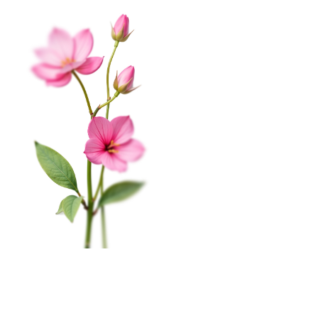
Гарантии
Корпоративным клиентам
Обработка данных
Публичная оферта
Соглашение на получение рекламы
На этом веб-сайте происходит сбор и обработка
КАТАЛОГ
обезличенных данных о посетителях (в т.ч. файлов
«cookie»). Оставаясь на этом сайте, вы указываете
Цветы в коробке
свое согласие.
Политика конфиденциальности
Свадьба
Окей
Розы
Главная
Меню
Кабинет
Избранное
Корзина
0
Монобукеты
Пиономания
×
Корзина
Наши салоны
Сборные букеты