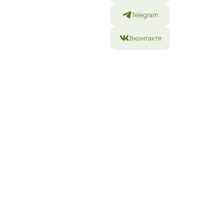
Telegram
При заказе от 2000 руб. - доставка по городу
Вконтакте
бесплатная!
Похожие товары