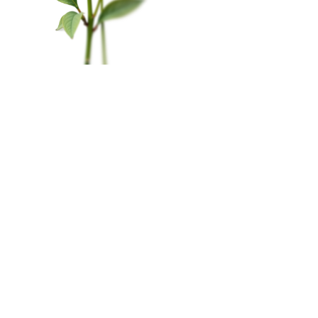
Цветы в коробке
свое согласие.
Политика конфиденциальности
Свадьба
Окей
Розы
Главная
Меню
Кабинет
Избранное
Корзина
0
Монобукеты
Пиономания
×
Корзина
Наши салоны
Сборные букеты
Мурманск, пр-т. Ленина, 79
ПРАЗДНИКИ
8 (815) 260-02-55
1 сентября
пн-сб с 10:00 до 20:00
вс c 10:00 до 19:00
Последний звонок
День Учителя
2026 © «Цветкофф» - Интернет-магазин доставки