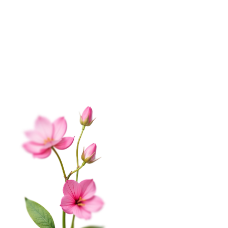
О нас
Контакты
Доставка
Оплата
Отзывы
Вопрос-ответ
Гарантии
Корпоративным клиентам
Обработка данных
Публичная оферта
Соглашение на получение рекламы
На этом веб-сайте происходит сбор и обработка
КАТАЛОГ
обезличенных данных о посетителях (в т.ч. файлов
«cookie»). Оставаясь на этом сайте, вы указываете