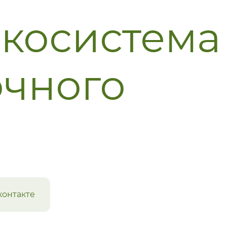
косистема
 которые
олучателю
можно
очного
тапе
полненных
е
контакте