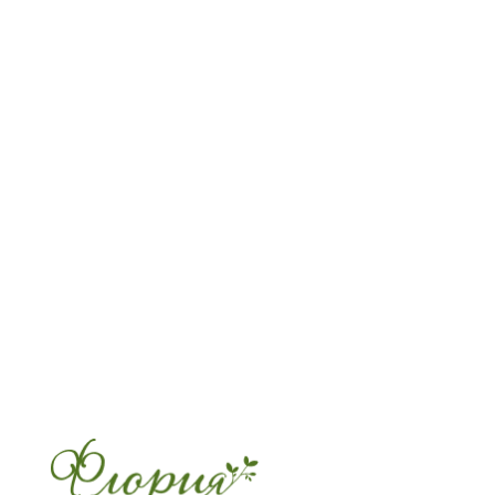
дополненный изящными цветущими в
Этот букет – воплощение утонченност
естественной красоты, способное укр
любое событие. Его композиция, основ
диантусах, подчеркивает их бархатист
текстуру и многообразие оттенков.
Добавление цветущих веток придает 
дополнительный объем и воздушность
создавая неповторимый образ. Такой 
станет прекрасным подарком для тех, 
ценит элегантность и сдержанное оча
Он идеально подойдет как для торжес
случаев, так и для выражения теплых ч
будний день. Позвольте этой компози
привнести в ваш дом или сердца ваш
близких частичку природной гармонии
Бесплатная записка