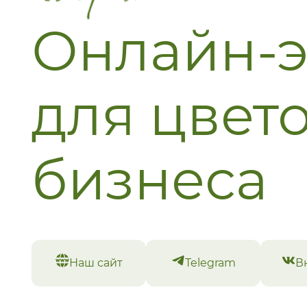
каждом букете
Онлайн-э
Самые важные слова,
Вы хотите передать п
:)
*Текст для открытки 
для цвет
будет заполнить на э
оформления заказа
бизнеса
Наш рейтинг вы
заказов в Яндекс
Намекнуть на подарок
Наш сайт
Telegram
В