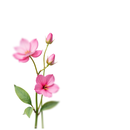
ПРАЗДНИКИ
1 сентября
Последний звонок
День Учителя
2026 © «Цветкофф» - Интернет-магазин доставки
цветов в Мурманске.
На этом веб-сайте происходит сбор и обработка
Фильтр
обезличенных данных о посетителях (в т.ч. файлов
«cookie»). Оставаясь на этом сайте, вы указываете
Флория
- комплексное продвижение цветочного
свое согласие.
Политика конфиденциальности
бизнеса
Окей
Главная
Меню
Кабинет
Избранное
Корзина
0